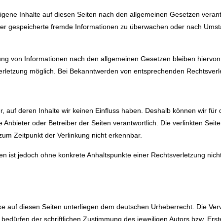
igene Inhalte auf diesen Seiten nach den allgemeinen Gesetzen verantw
 oder gespeicherte fremde Informationen zu überwachen oder nach Umstä
ng von Informationen nach den allgemeinen Gesetzen bleiben hiervon u
verletzung möglich. Bei Bekanntwerden von entsprechenden Rechtsverl
er, auf deren Inhalte wir keinen Einfluss haben. Deshalb können wir f
lige Anbieter oder Betreiber der Seiten verantwortlich. Die verlinkten S
zum Zeitpunkt der Verlinkung nicht erkennbar.
eiten ist jedoch ohne konkrete Anhaltspunkte einer Rechtsverletzung n
rke auf diesen Seiten unterliegen dem deutschen Urheberrecht. Die Vervi
dürfen der schriftlichen Zustimmung des jeweiligen Autors bzw. Erste